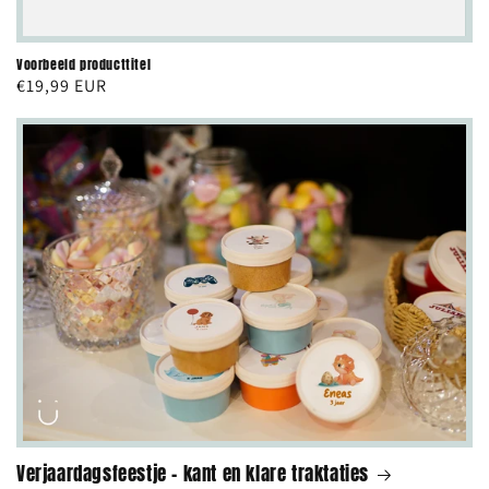
Voorbeeld producttitel
Normale
€19,99 EUR
prijs
Verjaardagsfeestje - kant en klare traktaties