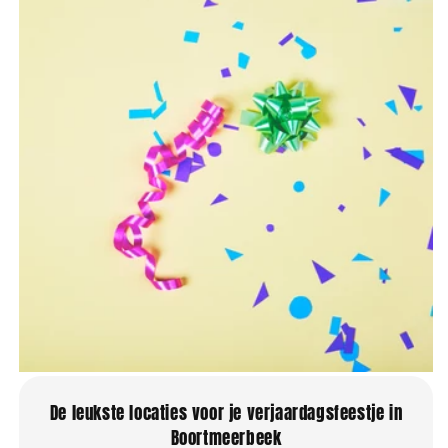
De leukste locaties voor je verjaardagsfeestje in
Boortmeerbeek