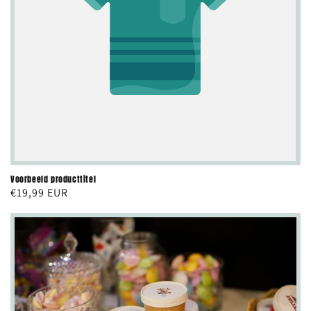
Voorbeeld producttitel
Normale
€19,99 EUR
prijs