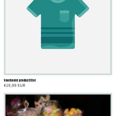
Voorbeeld producttitel
Normale
€19,99 EUR
prijs