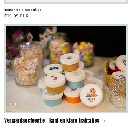
Voorbeeld producttitel
Normale
€19,99 EUR
prijs
Verjaardagsfeestje - kant en klare traktaties