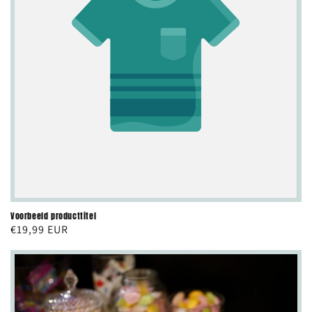
Voorbeeld producttitel
Normale
€19,99 EUR
prijs