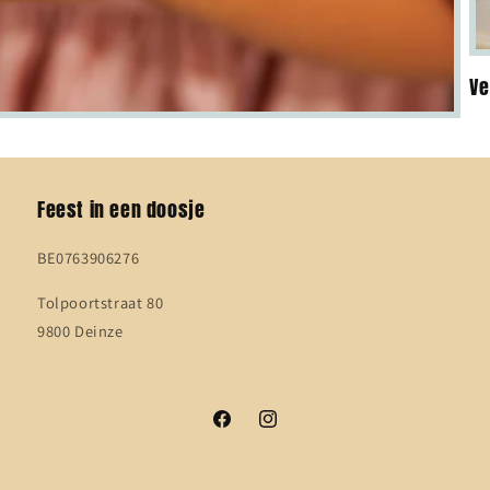
Ve
Feest in een doosje
BE0763906276
Tolpoortstraat 80
9800 Deinze
Facebook
Instagram