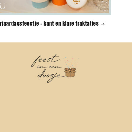
rjaardagsfeestje - kant en klare traktaties