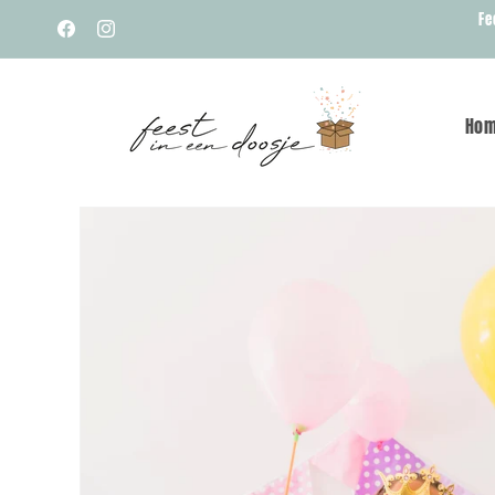
Meteen
Fe
naar de
Facebook
Instagram
content
Hom