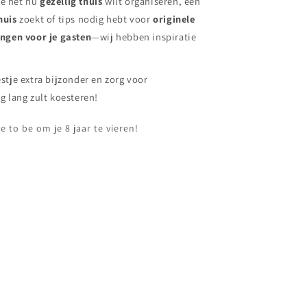
 je het nu
gezellig thuis
wilt organiseren, een
shuis
zoekt of tips nodig hebt voor
originele
ingen voor je gasten
—wij hebben inspiratie
stje extra bijzonder en zorg voor
g lang zult koesteren!
e to be om je 8 jaar te vieren!