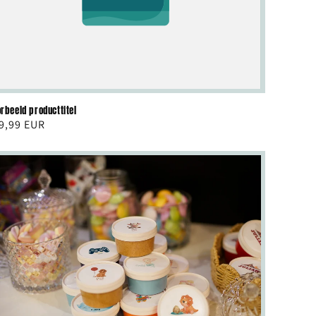
rbeeld producttitel
rmale
9,99 EUR
ijs