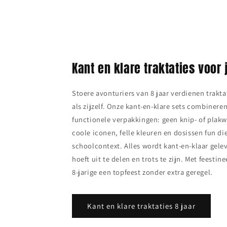
Kant en klare traktaties voor 
Stoere avonturiers van 8 jaar verdienen traktat
als zijzelf. Onze kant‑en‑klare sets combineren
functionele verpakkingen: geen knip‑ of plak
coole iconen, felle kleuren en dosissen fun di
schoolcontext. Alles wordt kant‑en‑klaar gelev
hoeft uit te delen en trots te zijn. Met feestin
8‑jarige een topfeest zonder extra geregel.
Kant en klare traktaties 8 jaar