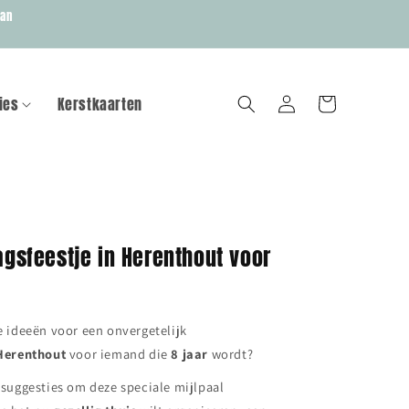
van
ies
Kerstkaarten
Inloggen
Winkelwagen
agsfeestje in Herenthout voor
e ideeën voor een onvergetelijk
Herenthout
voor iemand die
8 jaar
wordt?
 suggesties om deze speciale mijlpaal