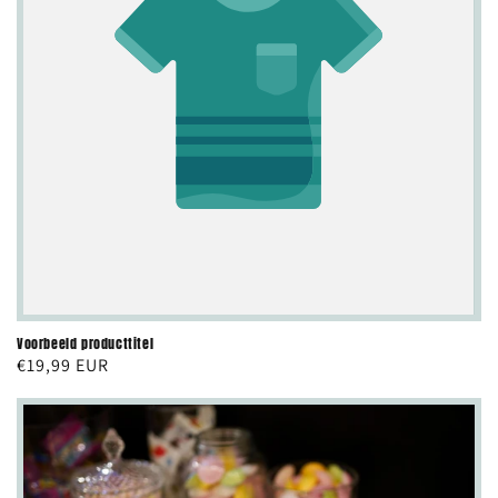
Voorbeeld producttitel
Normale
€19,99 EUR
prijs