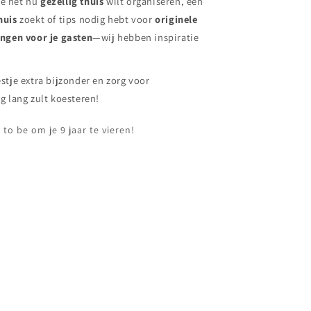
 je het nu
gezellig thuis
wilt organiseren, een
shuis
zoekt of tips nodig hebt voor
originele
ingen voor je gasten
—wij hebben inspiratie
stje extra bijzonder en zorg voor
g lang zult koesteren!
to be om je 9 jaar te vieren!