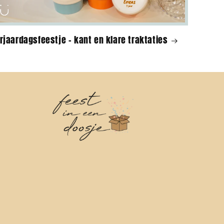
rjaardagsfeestje - kant en klare traktaties