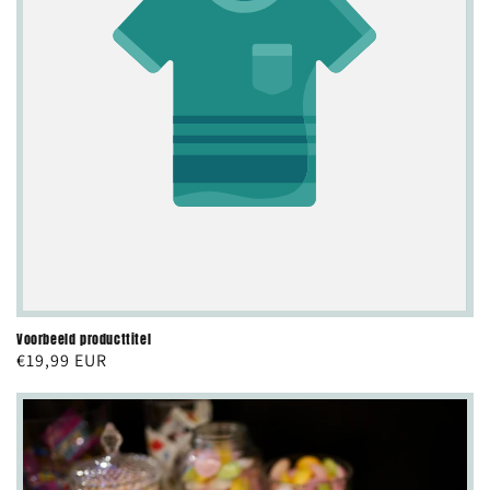
Voorbeeld producttitel
Normale
€19,99 EUR
prijs