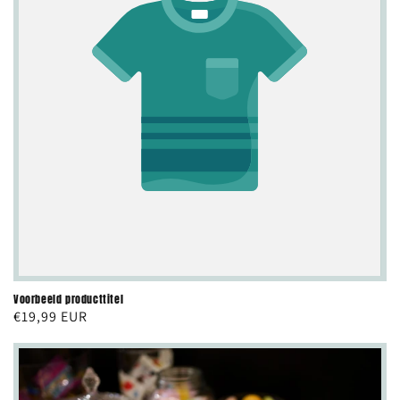
Voorbeeld producttitel
Normale
€19,99 EUR
prijs