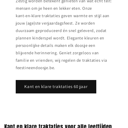
Zestig worden betekent genieten van wat echt telt:
mensen om je heen en lekker eten. Onze
kant‑en‑klare traktaties geven warmte en stijl aan
jouw {age}ste verjaardagsfeest. Ze worden
duurzaam geproduceerd én snel geleverd, zodat
plannen kinderspel wordt. Elegante kleuren en
persoonlijke details maken elk doosje een
blijvende herinnering. Geniet zorgeloos van
familie en vrienden; wij regelen de traktaties via
feestineendoosje.be.
Kant en klare traktaties 60 jaar
Kant en klare traktaties voor alle leeftijden