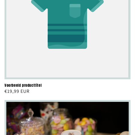
Voorbeeld producttitel
Normale
€19,99 EUR
prijs